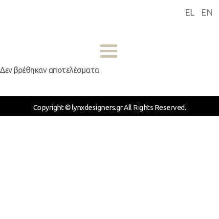
EL
EN
Αρχική
Δεν βρέθηκαν αποτελέσματα
Εταιρική
ταυτότητα
Copyright © lynxdesigners.gr All Rights Reserved.
Συσκευασία
Εκδόσεις
Πολιτισμός
Αντικείμενα